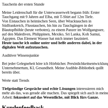
Taucherin der ersten Stunde
Meine Leidenschaft für die Unterwasserwelt begann früh: Erster
Tauchgang mit 9 Jahren auf Elba, mit T-Shirt auf 12m Tiefe.
Von Eistauchen in heimischen Seen, über Wracktauchen in
Südfrankreich, Flusstauchen, bis hin zu Tauchgängen in der
Blautopfhöhle (heute verboten), zu einem Panzer im Wolfgangssee,
auf den Malediven, Philippinen, Mexiko, Sri Lanka, Koh Samui,
Ägypten. Das Element Wasser hat mich immer fasziniert.
Heute tauche ich online unter und helfe anderen dabei, in der
digitalen Welt aufzutauchen.
Auditiver Wissensjunkie
Bei jeder Gelegneheit höre ich Hörbücher. Persönlichkeitsentwicklun
Unternehmertum, KI, Gesundheit. Meine Audible-Bibliothek quillt
bereits über.
Werte statt Trends
Tiefgründige Gespräche und echte Lösungen
interessieren mich
mehr als das, was gerade alle machen. Das spiegelt sich auch in mein
Arbeit:
fokussiert auf das Wesentliche, mit Blick fürs Ganze.
Kundenfeedback